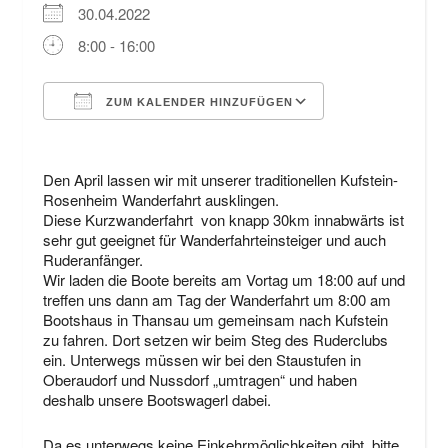
30.04.2022
8:00 - 16:00
ZUM KALENDER HINZUFÜGEN
ICS herunterladen
Google Kalende
Den April lassen wir mit unserer traditionellen Kufstein-
Rosenheim Wanderfahrt ausklingen.
Diese Kurzwanderfahrt von knapp 30km innabwärts ist
sehr gut geeignet für Wanderfahrteinsteiger und auch
Ruderanfänger.
Wir laden die Boote bereits am Vortag um 18:00 auf und
treffen uns dann am Tag der Wanderfahrt um 8:00 am
Bootshaus in Thansau um gemeinsam nach Kufstein
zu fahren. Dort setzen wir beim Steg des Ruderclubs
ein. Unterwegs müssen wir bei den Staustufen in
Oberaudorf und Nussdorf „umtragen“ und haben
deshalb unsere Bootswagerl dabei.
Da es unterwegs keine Einkehrmöglichkeiten gibt, bitte