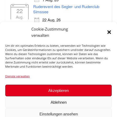
Ruderevent des Segler- und Ruderclub
22
Simssee
Aug.
22 Aug. 26
Sommerarbeitsdienst
Cookie-Zustimmung
29
29 Aug. 26
verwalten
Aug.
Um dir ein optimales Erlebnis zu bieten, verwenden wir Technologien wie
Cookies, um Geräteinformationen zu speichern und/oder darauf zuzugreifen.
Wenn du diesen Technologien zustimmst, können wir Daten wie das
Surfverhalten oder eindeutige IDs auf dieser Website verarbeiten. Wenn du
ABFLUSS ROSENHEIM O.D.
deine Zustimmung nicht erteilst oder zurückziehst, können bestimmte
Merkmale und Funktionen beeinträchtigt werden.
MANGFALLMÜNDUNG / INN
Dienste verwalten
Akzeptieren
© 2026
Ablehnen
Impressum
Haftungsauschluss
Datenschutzerklärung
Cookie-Richtlinie (EU)
Einstellungen ansehen