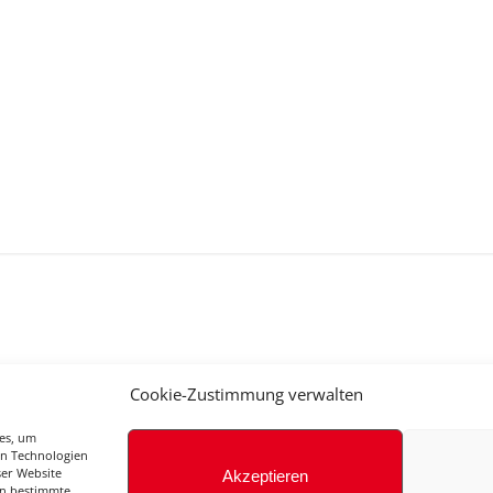
gle Kalender
iCalendar
Cookie-Zustimmung verwalten
ies, um
en Technologien
ser Website
Akzeptieren
en bestimmte