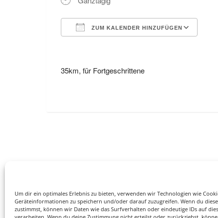
Ganztägig
ZUM KALENDER HINZUFÜGEN
ICS herunterladen
Goo
35km, für Fortgeschrittene
Um dir ein optimales Erlebnis zu bieten, verwenden wir Technologien wie Cook
Geräteinformationen zu speichern und/oder darauf zuzugreifen. Wenn du dies
zustimmst, können wir Daten wie das Surfverhalten oder eindeutige IDs auf die
verarbeiten. Wenn du deine Zustimmung nicht erteilst oder zurückziehst, könn