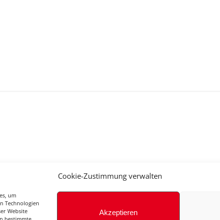
gle Kalender
iCalendar
Cookie-Zustimmung verwalten
ies, um
en Technologien
ser Website
Akzeptieren
en bestimmte