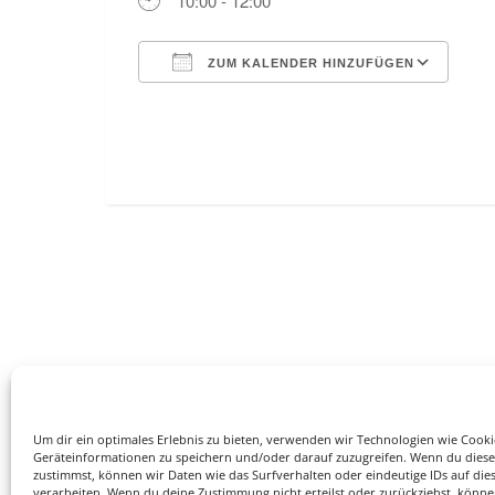
10:00 - 12:00
ZUM KALENDER HINZUFÜGEN
ICS herunterladen
Goo
Um dir ein optimales Erlebnis zu bieten, verwenden wir Technologien wie Cook
Geräteinformationen zu speichern und/oder darauf zuzugreifen. Wenn du dies
zustimmst, können wir Daten wie das Surfverhalten oder eindeutige IDs auf die
verarbeiten. Wenn du deine Zustimmung nicht erteilst oder zurückziehst, könn