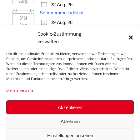
Aug.
22 Aug. 26
Sommerarbeitsdienst
29
29 Aug. 26
Aug.
Regatta Prienathon (12 km)
Cookie-Zustimmung
19
19 Sep. 26
verwalten
Sep.
Um dir ein optimales Erlebnis zu bieten, verwenden wir Technologien wie
Cookies, um Geräteinformationen zu speichern und/oder darauf zuzugreifen.
Wenn du diesen Technologien zustimmst, können wir Daten wie das
Surfverhalten oder eindeutige IDs auf dieser Website verarbeiten. Wenn du
ABFLUSS ROSENHEIM O.D.
deine Zustimmung nicht erteilst oder zurückziehst, können bestimmte
Merkmale und Funktionen beeinträchtigt werden.
MANGFALLMÜNDUNG / INN
Dienste verwalten
Akzeptieren
© 2026
Ablehnen
Impressum
Haftungsauschluss
Datenschutzerklärung
Cookie-Richtlinie (EU)
Einstellungen ansehen