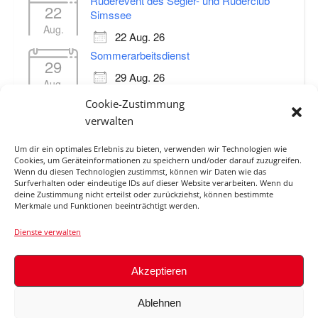
Ruderevent des Segler- und Ruderclub
22
Simssee
Aug.
22 Aug. 26
Sommerarbeitsdienst
29
29 Aug. 26
Aug.
Regatta Prienathon (12 km)
Cookie-Zustimmung
19
19 Sep. 26
verwalten
Sep.
Um dir ein optimales Erlebnis zu bieten, verwenden wir Technologien wie
Cookies, um Geräteinformationen zu speichern und/oder darauf zuzugreifen.
Wenn du diesen Technologien zustimmst, können wir Daten wie das
Surfverhalten oder eindeutige IDs auf dieser Website verarbeiten. Wenn du
ABFLUSS ROSENHEIM O.D.
deine Zustimmung nicht erteilst oder zurückziehst, können bestimmte
Merkmale und Funktionen beeinträchtigt werden.
MANGFALLMÜNDUNG / INN
Dienste verwalten
Akzeptieren
© 2026
Ablehnen
Impressum
Haftungsauschluss
Datenschutzerklärung