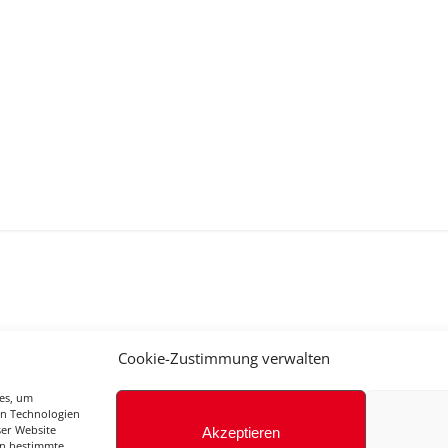
gle Kalender
iCalendar
Cookie-Zustimmung verwalten
ies, um
en Technologien
ser Website
Akzeptieren
en bestimmte