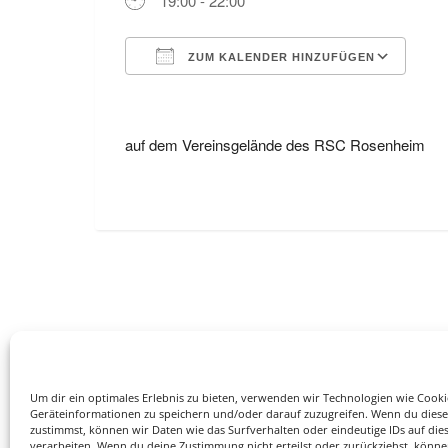
19:00 - 22:00
ZUM KALENDER HINZUFÜGEN
ICS herunterladen
Goo
auf dem Vereinsgelände des RSC Rosenheim
Um dir ein optimales Erlebnis zu bieten, verwenden wir Technologien wie Cook
Geräteinformationen zu speichern und/oder darauf zuzugreifen. Wenn du dies
zustimmst, können wir Daten wie das Surfverhalten oder eindeutige IDs auf die
verarbeiten. Wenn du deine Zustimmung nicht erteilst oder zurückziehst, könn