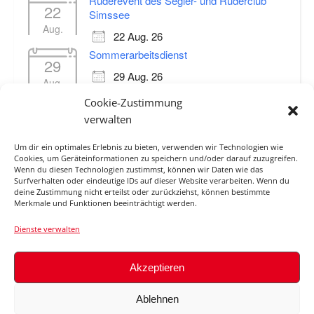
Ruderevent des Segler- und Ruderclub
22
Simssee
Aug.
22 Aug. 26
Sommerarbeitsdienst
29
29 Aug. 26
Aug.
Regatta Prienathon (12 km)
Cookie-Zustimmung
19
19 Sep. 26
verwalten
Sep.
Um dir ein optimales Erlebnis zu bieten, verwenden wir Technologien wie
Cookies, um Geräteinformationen zu speichern und/oder darauf zuzugreifen.
Wenn du diesen Technologien zustimmst, können wir Daten wie das
Surfverhalten oder eindeutige IDs auf dieser Website verarbeiten. Wenn du
ABFLUSS ROSENHEIM O.D.
deine Zustimmung nicht erteilst oder zurückziehst, können bestimmte
Merkmale und Funktionen beeinträchtigt werden.
MANGFALLMÜNDUNG / INN
Dienste verwalten
Akzeptieren
© 2026
Ablehnen
Impressum
Haftungsauschluss
Datenschutzerklärung