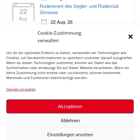
Ruderevent des Segler- und Ruderclub
22
Simssee
Aug.
22 Aug. 26
Sommerarbeitsdienst
Cookie-Zustimmung
29
29 Aug. 26
verwalten
Aug.
Um dir ein optimales Erlebnis zu bieten, verwenden wir Technologien wie
Cookies, um Geräteinformationen zu speichern und/oder darauf zuzugreifen.
Wenn du diesen Technologien zustimmst, können wir Daten wie das
Surfverhalten oder eindeutige IDs auf dieser Website verarbeiten. Wenn du
ABFLUSS ROSENHEIM O.D.
deine Zustimmung nicht erteilst oder zurückziehst, können bestimmte
Merkmale und Funktionen beeinträchtigt werden.
MANGFALLMÜNDUNG / INN
Dienste verwalten
Akzeptieren
© 2026
Ablehnen
Impressum
Haftungsauschluss
Datenschutzerklärung
Cookie-Richtlinie (EU)
Einstellungen ansehen